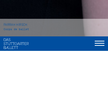
FARRAH HIRSCH
Corps de ballet
VITA
Farrah Hirsch wurde in Deutschland geboren, wuchs aber in
Arizona, USA auf. Ihren ersten Ballettunterricht nahm sie ab
2010 im Plumb Performing Arts Center in Scottsdale, Arizona.
Von 2016 bis 2021 setzte sie ihre Ausbildung an der Master
Ballet Academy in Scottsdale fort, bevor sie im Jahr 2021 an
die John Cranko Schule in Stuttgarter wechselte, wo sie im
Sommer 2023 ihren Abschluss machte.
Sie nahm an diversen Wettbewerben teil. In den Jahren 2018