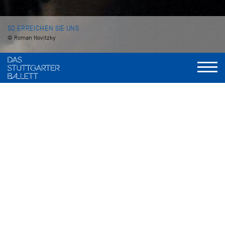
SO ERREICHEN SIE UNS
© Roman Novitzky
Das Stuttgarter Ballett
Staatstheater Stuttgart
Oberer Schlossgarten 6, D-70173 Stuttgart
Telefon: 0711.20 32 0
KARTENBESTELLUNG