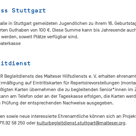
ass Stuttgart
n alle in Stuttgart gemeldeten Jugendlichen zu ihrem 16. Geburtst
erten Guthaben von 100 €. Diese Summe kann bis Jahresende auch
 werden, soweit Plätze verfügbar sind.
eaterkasse
eitdienst
Begleitdiensts des Malteser Hilfsdiensts e. V. erhalten ehrenam
rmäßigung auf Eintrittskarten für Repertoirevorstellungen (monta
ßigten Karten übernehmen die zu begleitenden Senior*innen im 
ann am Telefon oder an der Tageskasse erfolgen, die Karten werd
h Prüfung der entsprechenden Nachweise ausgegeben.
nen sowie neue interessierte Ehrenamtliche können sich an Projek
711.92 58 250 oder
kulturbegleitdienst.stuttgart@malteser.org
.