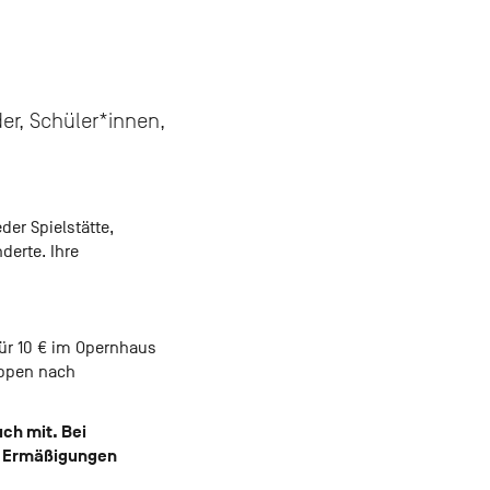
er, Schüler*innen,
er Spielstätte,
derte. Ihre
ür 10 € im Opernhaus
ruppen nach
ch mit. Bei
n Ermäßigungen