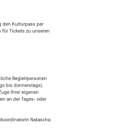
ag den Kulturpass per
 für Tickets zu unseren
tliche Begleitpersonen
gs bis donnerstags).
Zuge Ihrer eigenen
en an der Tages- oder
tkoordinatorin Natascha