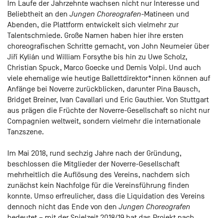
Im Laufe der Jahrzehnte wachsen nicht nur Interesse und
Beliebtheit an den
Jungen Choreografen
-Matineen und
Abenden, die Plattform entwickelt sich vielmehr zur
Talentschmiede. Große Namen haben hier ihre ersten
choreografischen Schritte gemacht, von John Neumeier über
Jiří Kylián und William Forsythe bis hin zu Uwe Scholz,
Christian Spuck, Marco Goecke und Demis Volpi. Und auch
viele ehemalige wie heutige Ballettdirektor*innen können auf
Anfänge bei Noverre zurückblicken, darunter Pina Bausch,
Bridget Breiner, Ivan Cavallari und Eric Gauthier. Von Stuttgart
aus prägen die Früchte der Noverre-Gesellschaft so nicht nur
Compagnien weltweit, sondern vielmehr die internationale
Tanzszene.
Im Mai 2018, rund sechzig Jahre nach der Gründung,
beschlossen die Mitglieder der Noverre-Gesellschaft
mehrheitlich die Auflösung des Vereins, nachdem sich
zunächst kein Nachfolge für die Vereinsführung finden
konnte. Umso erfreulicher, dass die Liquidation des Vereins
dennoch nicht das Ende von den
Jungen Choreografen
bedeutet – mit der Spielzeit 2018/19 hat das Projekt nach