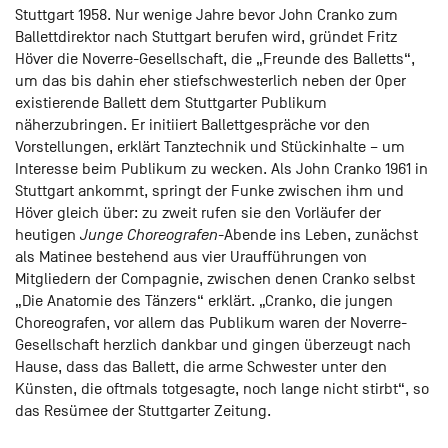
Stuttgart 1958. Nur wenige Jahre bevor John Cranko zum
Ballettdirektor nach Stuttgart berufen wird, gründet Fritz
Höver die Noverre-Gesellschaft, die „Freunde des Balletts“,
um das bis dahin eher stiefschwesterlich neben der Oper
existierende Ballett dem Stuttgarter Publikum
näherzubringen. Er initiiert Ballettgespräche vor den
Vorstellungen, erklärt Tanztechnik und Stückinhalte – um
Interesse beim Publikum zu wecken. Als John Cranko 1961 in
Stuttgart ankommt, springt der Funke zwischen ihm und
Höver gleich über: zu zweit rufen sie den Vorläufer der
heutigen
Junge Choreografen
-Abende ins Leben, zunächst
als Matinee bestehend aus vier Uraufführungen von
Mitgliedern der Compagnie, zwischen denen Cranko selbst
„Die Anatomie des Tänzers“ erklärt. „Cranko, die jungen
Choreografen, vor allem das Publikum waren der Noverre-
Gesellschaft herzlich dankbar und gingen überzeugt nach
Hause, dass das Ballett, die arme Schwester unter den
Künsten, die oftmals totgesagte, noch lange nicht stirbt“, so
das Resümee der Stuttgarter Zeitung.