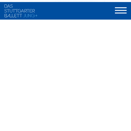
FAMILIENVORSTELLUNGEN
Um möglichst viele junge Menschen an unseren
Vorstellungen teilhaben zu lassen, stehen
Familienvorstellungen auf dem Programm. Bei
Familienvorstellungen zahlen Kinder und Jugendliche bis 15
Jahre in Begleitung ihrer (Groß-) Eltern oder Pat*innen nur 10
€ auf allen Plätzen (ausgenommen Preiskategorie 1), solange
der Vorrat reicht.
Termine im Opernhaus:
Dornröschen
31. Mai / 4. Juni 2026
Der Nussknacker
27. November 2026
Don Quijote