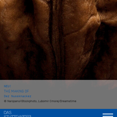
NEU!
THE MAKING OF
Der Nussknacker
© Naropano/iStockphoto, Lubomir Cmorej/Dreamstime