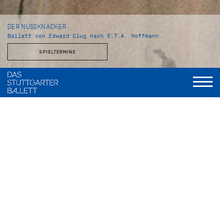
DER NUSSKNACKER
Ballett von Edward Clug nach E.T.A. Hoffmann
SPIELTERMINE
Choreografie und Inszenierung
Edward Clug
Musik
Peter Tschaikowsky
Bühnenbild und Kostüme
Jürgen Rose
Assistenz Libretto und Dramaturgie
Vivien Arnold
Licht
Valentin Däumler