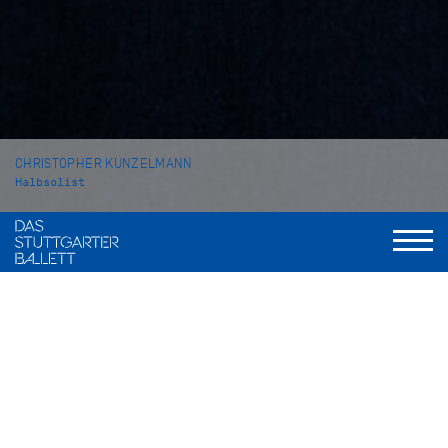
CHRISTOPHER KUNZELMANN
Halbsolist
VITA
Christopher Kunzelmann wurde in West Palm Beach (USA)
geboren. Seine Ausbildung begann er an der Florida School
for Dance Education in Palm Beach Gardens, 2013 setzte er
sie am Next Generation Ballet am Straz Center for the
Performing Arts fort. Im Jahr 2015 kam er an die John Cranko
Schule in Stuttgart, wo er 2017 seinen Abschluss machte.