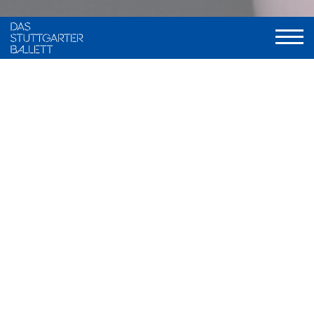
VITA
Farrah Hirsch wurde in Deutschland geboren, wuchs aber in
Arizona, USA auf. Ihren ersten Ballettunterricht nahm sie ab
2010 im Plumb Performing Arts Center in Scottsdale, Arizona.
Von 2016 bis 2021 setzte sie ihre Ausbildung an der Master
Ballet Academy in Scottsdale fort, bevor sie im Jahr 2021 an
die John Cranko Schule in Stuttgarter wechselte, wo sie im
Sommer 2023 ihren Abschluss machte.
Sie nahm an diversen Wettbewerben teil. In den Jahren 2018
bis 2020 wurde sie jeweils in die Finals des Youth America
Grand Prix eingeladen. 2019 gewann sie den zweiten Preis im
zeitgenössischen Fach bei einem Regionalentscheid des
YAGP. Ein Jahr später gewann sie zweite Preise im
klassischen und zeitgenössischen Fach, ebenfalls bei einem
Regionalentscheid. Im Jahr 2020 wurde sie im Bereich Teen