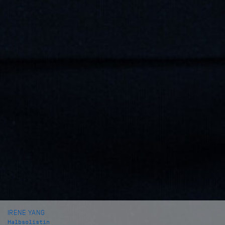
IRENE YANG
Halbsolistin