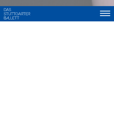
VITA
Farrah Hirsch wurde in Deutschland geboren, wuchs aber in
Arizona, USA auf. Ihren ersten Ballettunterricht nahm sie ab
2010 im Plumb Performing Arts Center in Scottsdale, Arizona.
Von 2016 bis 2021 setzte sie ihre Ausbildung an der Master
Ballet Academy in Scottsdale fort, bevor sie im Jahr 2021 an
die John Cranko Schule in Stuttgarter wechselte, wo sie im
Sommer 2023 ihren Abschluss machte.
Sie nahm an diversen Wettbewerben teil. In den Jahren 2018
bis 2020 wurde sie jeweils in die Finals des Youth America
Grand Prix eingeladen. 2019 gewann sie den zweiten Preis im
zeitgenössischen Fach bei einem Regionalentscheid des
YAGP. Ein Jahr später gewann sie zweite Preise im
klassischen und zeitgenössischen Fach, ebenfalls bei einem
Regionalentscheid. Im Jahr 2020 wurde sie im Bereich Teen