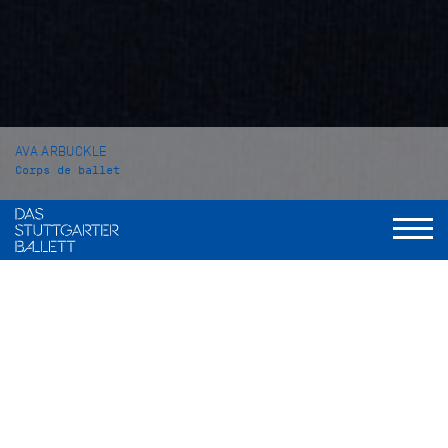
AVA ARBUCKLE
Corps de ballet
VITA
Ava Arbuckle stammt aus Frisco, Texas (USA). Mit dem
Tanzen begann sie im Alter von zwei Jahren und besuchte
Kurse in allen Stilen. Im Alter von 13 Jahren begann sie mit
dem Balletttraining an der Elite Classical Coaching Schule in
ihrer Heimatstadt. Während ihrer Zeit dort nahm sie
erfolgreich an verschiedenen Wettbewerben teil. In den
Jahren 2018 und 2019 gewann sie den Youth Grand Prix