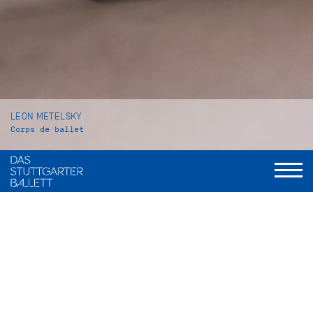
LEON METELSKY
Corps de ballet
VITA
Leon Metelsky wurde im englischen Poole geboren und
wuchs in Bournemouth auf. Seinen ersten Ballettunterricht
erhielt er an der Prompt Corner Academy of Dance. Im Jahr
2013 wechselte er an die Royal Ballet School in London, ab
2021 setzte er seine Ballettausbildung an der John Cranko
Schule fort. Dort machte er im Sommer 2023 seinen