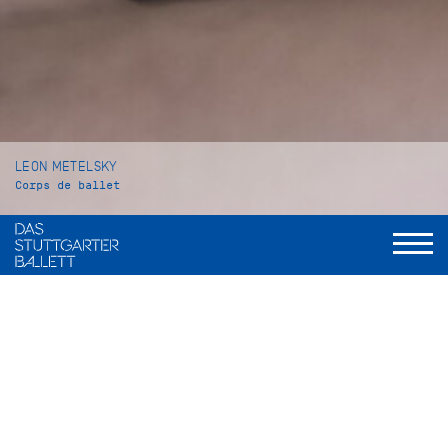
LEON METELSKY
Corps de ballet
VITA
Leon Metelsky wurde im englischen Poole geboren und
wuchs in Bournemouth auf. Seinen ersten Ballettunterricht
erhielt er an der Prompt Corner Academy of Dance. Im Jahr
2013 wechselte er an die Royal Ballet School in London, ab
2021 setzte er seine Ballettausbildung an der John Cranko
Schule fort. Dort machte er im Sommer 2023 seinen