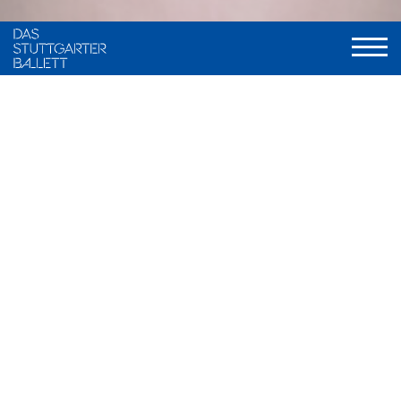
VITA
Elisabetta Fasoglio stammt aus Mailand, Italien. Ihren ersten
Ballettunterricht nahm sie ab 2006 an einer privaten
Ballettschule in ihrer Heimatstadt. Im Alter von 11 Jahren zog
sie nach Barcelona, Spanien, wo sie von 2015 bis 2019 die
Ballettschule „Ballet Ruso Barcelona“ besuchte.
Sie nahm mehrfach am Youth America Grand Prix in
Barcelona teil. Nach ihrer Teilnahme im Jahr 2018 erhielt sie
ein Stipendium für die Dutch National Ballet Academy und
wechselte 2019 nach Amsterdam. Während ihrer Zeit in der
Akademie dort erhielt sie bereits einen Vertrag beim Dutch
National Ballet. Im Sommer 2023 machte sie ihren
Abschluss.
Anschließend erhielt sie einen Gastvertrag beim Ballett