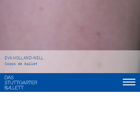
EVA HOLLAND-NELL
Corps de ballet
VITA
Eva Holland-Nell wurde im thüringischen Suhl geboren und
wuchs in Stockholm auf. Dort begann sie ihre
Ballettausbildung an der Royal Swedish Ballet School, bevor
sie im Jahr 2014 an die John Cranko Schule nach Stuttgart
kam. Ihren Abschluss machte sie im Jahr 2017.