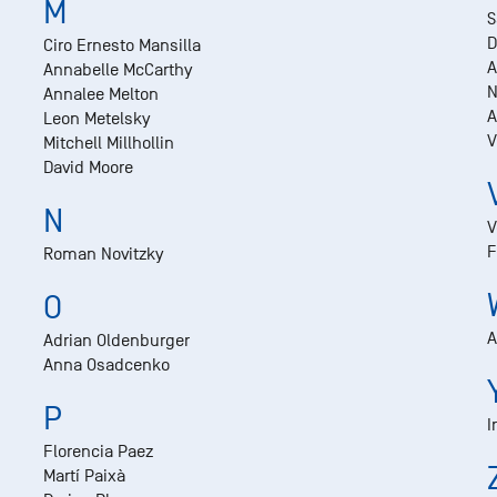
M
S
D
Ciro Ernesto Mansilla
A
Annabelle McCarthy
N
Annalee Melton
A
Leon Metelsky
V
Mitchell Millhollin
David Moore
N
V
F
Roman Novitzky
O
A
Adrian Oldenburger
Anna Osadcenko
P
I
Florencia Paez
Martí Paixà