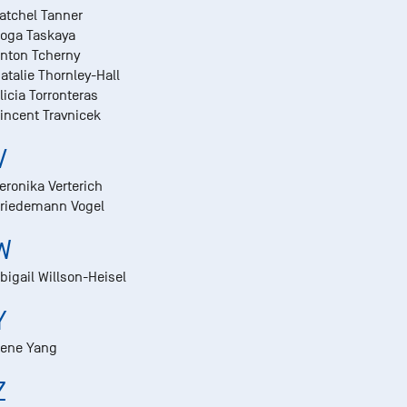
atchel Tanner
oga Taskaya
nton Tcherny
atalie Thornley-Hall
licia Torronteras
incent Travnicek
V
eronika Verterich
riedemann Vogel
W
bigail Willson-Heisel
Y
rene Yang
Z