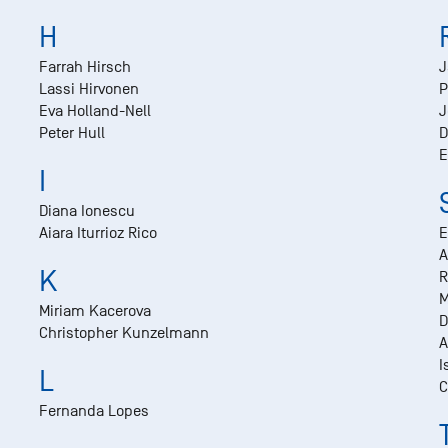
H
Farrah Hirsch
J
Lassi Hirvonen
P
Eva Holland-Nell
J
Peter Hull
D
E
I
Diana Ionescu
Aiara Iturrioz Rico
E
A
K
R
M
Miriam Kacerova
D
Christopher Kunzelmann
A
I
L
C
Fernanda Lopes