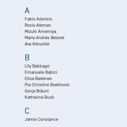
A
Fabio Adorisio
Rocio Aleman
Mizuki Amemiya
María Andrés Betoret
Ava Arbuckle
B
Lily Babbage
Emanuele Babici
Elisa Badenes
Pia Christine Boekhorst
Sonja Bräunl
Katharina Buck
C
Jamie Constance