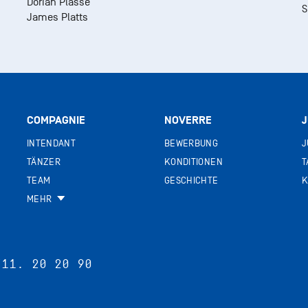
Dorian Plasse
S
James Platts
COMPAGNIE
NOVERRE
INTENDANT
BEWERBUNG
J
TÄNZER
KONDITIONEN
T
TEAM
GESCHICHTE
K
MEHR
711. 20 20 90