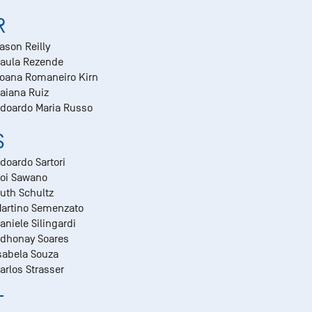
R
ason Reilly
aula Rezende
oana Romaneiro Kirn
aiana Ruiz
doardo Maria Russo
S
doardo Sartori
oi Sawano
uth Schultz
artino Semenzato
aniele Silingardi
dhonay Soares
sabela Souza
arlos Strasser
T