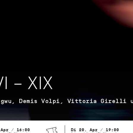
I – XIX
agwu, Demis Volpi, Vittoria Girelli 
 Apr / 16:00
Di 20. Apr / 19:00