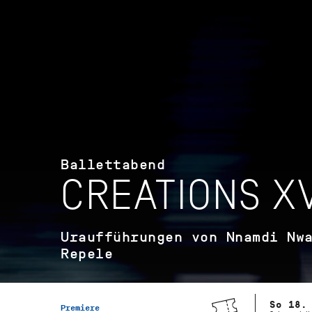
Ballettabend
CREATIONS XV
Uraufführungen von Nnamdi Nw
Repele
So 18.
Premiere