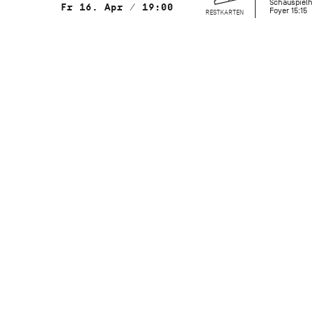
Schauspielh
Fr 16. Apr / 19:00
Foyer 15:15
RESTKARTEN
mit Choreografien von
Nnamdi Nwagwu, Demis Volpi, Vittoria
Girelli, Sasha Riva & Simone Repele