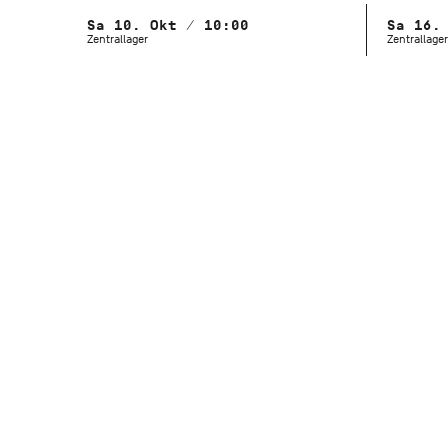
Sa 10. Okt / 10:00
Sa 16.
Zentrallager
Zentrallager
Im theatereigenen Fun
Stoffe und Accessoires
verändert sich über das
Fundus entbehren kann
Kostümverkauf im Zent
Stuttgart
Zuckerfabrik 19, 70376 S
Anfahrt: U12, Bus 56, Hal