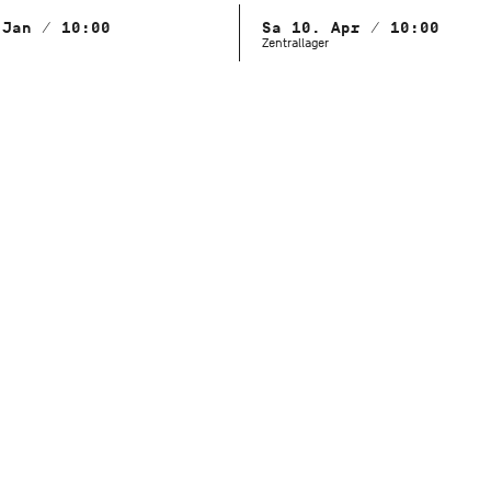
 Jan / 10:00
Sa 10. Apr / 10:00
Zentrallager
dusladen stehen Kostüme,
 zum Verkauf. Das Angebot
 Jahr, je nachdem, was der
.
rallager der Staatstheater
tuttgart Bad Cannstatt
testelle Bottroper Straße