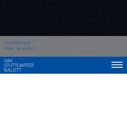
AVA ARBUCKLE
Corps de ballet
VITA
Ava Arbuckle stammt aus Frisco, Texas (USA). Mit dem
Tanzen begann sie im Alter von zwei Jahren und besuchte
Kurse in allen Stilen. Im Alter von 13 Jahren begann sie mit
dem Balletttraining an der Elite Classical Coaching Schule in
ihrer Heimatstadt. Während ihrer Zeit dort nahm sie
erfolgreich an verschiedenen Wettbewerben teil. In den
Jahren 2018 und 2019 gewann sie den Youth Grand Prix