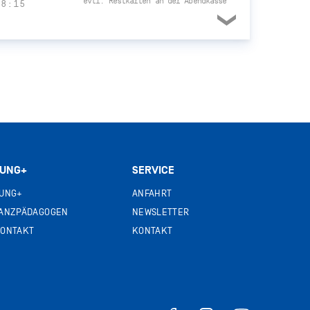
evtl. Restkarten an der Abendkasse
18:15
JUNG+
SERVICE
UNG+
ANFAHRT
ANZPÄDAGOGEN
NEWSLETTER
ONTAKT
KONTAKT