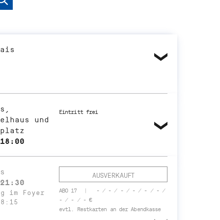
ais
s,
Eintritt frei
elhaus und
platz
18:00
s
AUSVERKAUFT
21:30
ABO 17
- / - / - / - / - / - /
ng im Foyer
- / - / - €
18:15
evtl. Restkarten an der Abendkasse