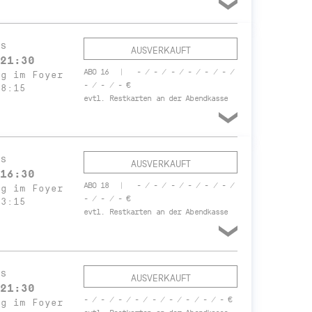
s
AUSVERKAUFT
21:30
ABO 16
- / - / - / - / - / - /
ng im Foyer
- / - / - €
18:15
evtl. Restkarten an der Abendkasse
s
AUSVERKAUFT
16:30
ABO 18
- / - / - / - / - / - /
ng im Foyer
- / - / - €
13:15
evtl. Restkarten an der Abendkasse
s
AUSVERKAUFT
21:30
- / - / - / - / - / - / - / - / - €
ng im Foyer