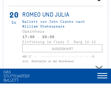
20
ROMEO UND JULIA
Ballett von John Cranko nach
So
William Shakespeare
Opernhaus
17:00 - 20:00
Einführung im Foyer I. Rang 16:15
AUSVERKAUFT
ABO 17
- / - / - / - / - / - / - / - / - €
evtl. Restkarten an der Abendkasse
23
ROMEO UND JULIA
Ballett von John Cranko nach
Mi
William Shakespeare
Opernhaus
19:00 - 22:00
Einführung im Foyer I. Rang 18:15