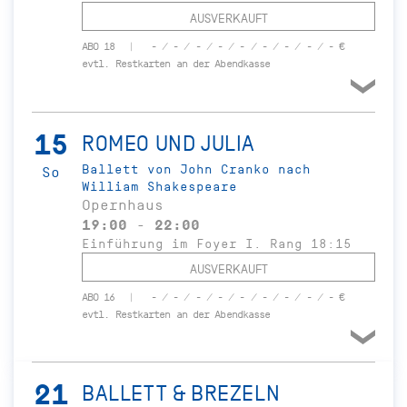
AUSVERKAUFT
ABO 18
- / - / - / - / - / - / - / - / - €
evtl. Restkarten an der Abendkasse
15
ROMEO UND JULIA
Ballett von John Cranko nach
So
William Shakespeare
Opernhaus
19:00 - 22:00
Einführung im Foyer I. Rang 18:15
AUSVERKAUFT
ABO 16
- / - / - / - / - / - / - / - / - €
evtl. Restkarten an der Abendkasse
21
BALLETT & BREZELN