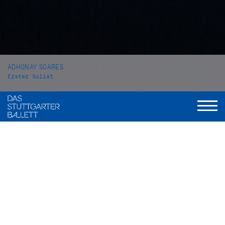
ADHONAY SOARES
Erster Solist
VITA
Der in Brasilien geborene Adhonay Soares begann mit seiner
Tanzausbildung am Centro Cultural Gustav Ritter in Goiânia
bevor er an das CEP em Artes Brasileu Franca kam. Im Alter
von 16 Jahren wechselte er an die John Cranko Schule an der
er auch seine Ausbildung abschloss. Bereits während seiner
Ausbildung nahm er erfolgreich an internationalen
Wettbewerben teil. So gewann er 2012 den 1. Preis der Junior
Kategorie und 2013 den 2. Preis in der Senior Kategorie beim