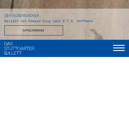
DER NUSSKNACKER
Ballett von Edward Clug nach E.T.A. Hoffmann
SPIELTERMINE
Choreografie und Inszenierung
Edward Clug
Musik
Peter Tschaikowsky
Bühnenbild und Kostüme
Jürgen Rose
Assistenz Libretto und Dramaturgie
Vivien Arnold
Licht
Valentin Däumler