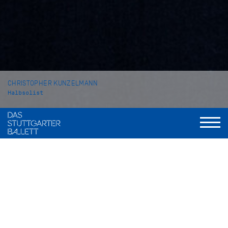
CHRISTOPHER KUNZELMANN
Halbsolist
VITA
Christopher Kunzelmann wurde in West Palm Beach (USA)
geboren. Seine Ausbildung begann er an der Florida School
for Dance Education in Palm Beach Gardens, 2013 setzte er
sie am Next Generation Ballet am Straz Center for the
Performing Arts fort. Im Jahr 2015 kam er an die John Cranko
Schule in Stuttgart, wo er 2017 seinen Abschluss machte.