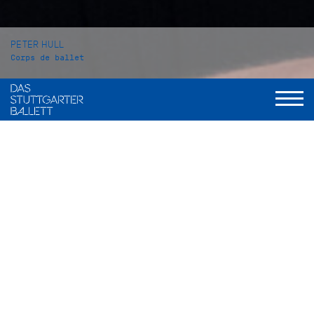
PETER HULL
Corps de ballet
VITA
Peter Hull wurde in Burbank, Kalifornien (USA) geboren und
wuchs in einem Vorort von Los Angeles auf. Im Alter von 5
Jahren begann er Hiphop und Stepdance zu tanzen. Mit 11
Jahren begann er seine Ballettausbildung an der California
Dance Academy. Im Jahr 2021 wechselte er schließlich an die
Académie de Danse Classique Princess Grace in Monte-Carlo,
wo er 2025 seinen Abschluss machte.
Er nahm mehrfach am Youth America Grand Prix teil, im Jahr
2021 erreichte er den 1. Platz bei den Los Angeles Regionals
sowie den 3. Platz bei den Finals in Tampa, Florida in der