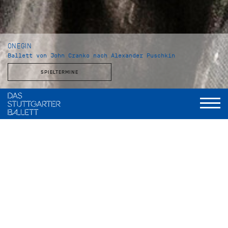
ONEGIN
Ballett von John Cranko nach Alexander Puschkin
SPIELTERMINE
Choreografie und Inszenierung
John Cranko
Musik
Peter Tschaikowsky, eingerichtet und instrumentiert von
Kurt-Heinz Stolze
Bühnenbild und Kostüme
Jürgen Rose
Uraufführung
13. April 1965, Stuttgarter Ballett