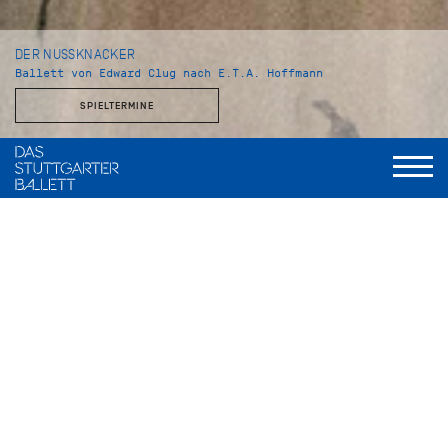
DER NUSSKNACKER
Ballett von Edward Clug nach E.T.A. Hoffmann
SPIELTERMINE
Choreografie und Inszenierung
Edward Clug
Musik
Peter Tschaikowsky
Bühnenbild und Kostüme
Jürgen Rose
Assistenz Libretto und Dramaturgie
Vivien Arnold
Licht
Valentin Däumler