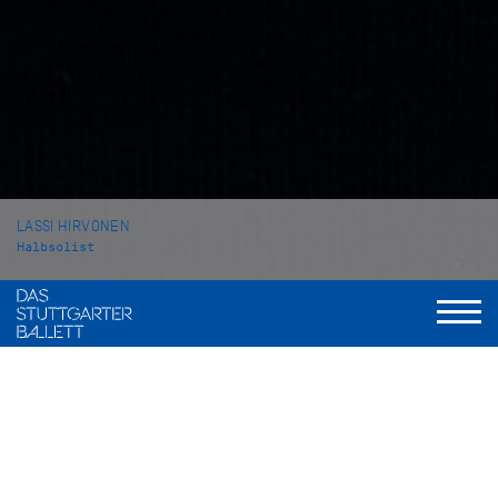
LASSI HIRVONEN
Halbsolist
VITA
Lassi Hirvonen stammt aus Finnland und wuchs in Vantaa
auf. Im Jahr 2016 begann er seine professionelle
Ballettausbildung an der Schule des Finnischen
Nationalballetts in Helsinki. Im Jahr 2019 kam er nach
Stuttgart an die John Cranko Schule, wo er 2021 seinen