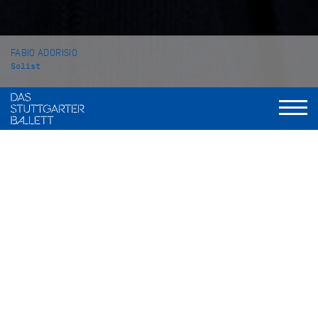
FABIO ADORISIO
Solist
VITA
Fabio Adorisio wurde in Cirie, Italien geboren. Zunächst
nahm er Ballettunterricht an der privaten Ballettschule
Academia danza Spettacolo in Ivrea. Im Jahr 2009 wechselte
er an die Ballettschule des Balletto di Toscana in Florenz,
bevor er im Jahr 2011 an die John Cranko Schule nach
Stuttgart kam. Dort machte er 2013 seinen Abschluss.
In der Spielzeit 2013/14 wurde Fabio Adorisio Eleve beim
Stuttgarter Ballett, eine Spielzeit später wurde er ins Corps de