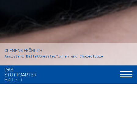
CLEMENS FRÖHLICH
Assistenz Ballettmeister*innen und Choreologie
VITA
Clemens Fröhlich wurde in Pforzheim geboren und wuchs im
württembergischen Mönsheim auf. Im Alter von sechs
Jahren begann er mit dem Ballettunterricht, zunächst in der
Ballettschule Katharina Damian in Schellbronn, bevor er vier
Jahre später an die John Cranko Schule nach Stuttgart
wechselte. Als Schüler tanzte er die Rolle des Edward III. in