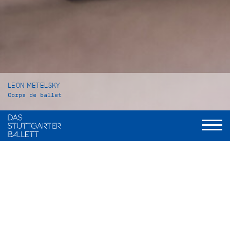
LEON METELSKY
Corps de ballet
VITA
Leon Metelsky wurde im englischen Poole geboren und
wuchs in Bournemouth auf. Seinen ersten Ballettunterricht
erhielt er an der Prompt Corner Academy of Dance. Im Jahr
2013 wechselte er an die Royal Ballet School in London, ab
2021 setzte er seine Ballettausbildung an der John Cranko
Schule fort. Dort machte er im Sommer 2023 seinen