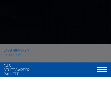
LASSI HIRVONEN
Halbsolist
VITA
Lassi Hirvonen stammt aus Finnland und wuchs in Vantaa
auf. Im Jahr 2016 begann er seine professionelle
Ballettausbildung an der Schule des Finnischen
Nationalballetts in Helsinki. Im Jahr 2019 kam er nach
Stuttgart an die John Cranko Schule, wo er 2021 seinen