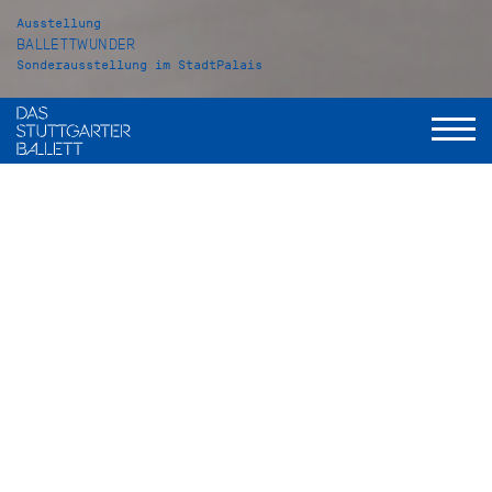
Ausstellung
BALLETTWUNDER
Sonderausstellung im StadtPalais
StadtPalais - Museum für Stuttgart
Konrad-Adenauer-Straße 2 D-70173 Stuttgart
Dauer
19.03.2026–04.04.2027
Raum
Sonderausstellung 2.OG
Das StadtPalais erzählt erstmals die Geschichte des Balletts
von John Cranko bis zur Gegenwart in einer großen
Sonderausstellung. Die Bedeutung und Eigenständigkeit des
Tanzes in Stuttgart ist einmalig – und hat eine lange
Geschichte. In Kooperation mit dem Stuttgarter Ballett
präsentiert die Ausstellung das globale Phänomen des