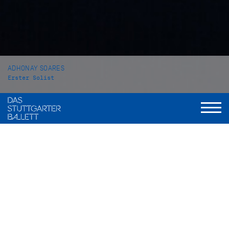
ADHONAY SOARES
Erster Solist
VITA
Der in Brasilien geborene Adhonay Soares begann mit seiner
Tanzausbildung am Centro Cultural Gustav Ritter in Goiânia
bevor er an das CEP em Artes Brasileu Franca kam. Im Alter
von 16 Jahren wechselte er an die John Cranko Schule an der
er auch seine Ausbildung abschloss. Bereits während seiner
Ausbildung nahm er erfolgreich an internationalen
Wettbewerben teil. So gewann er 2012 den 1. Preis der Junior
Kategorie und 2013 den 2. Preis in der Senior Kategorie beim