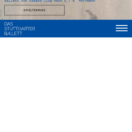
Ballett von Edward Clug nach E.T.A. Hoffmann
SPIELTERMINE
Dauer
I. Akt: 50 Minuten
Pause: ca. 25 Minuten
II. Akt: 55 Minuten
Wenn die ersten Töne von Peter Tschaikowskys
unvergleichlicher Musik erklingen, beginnt der Zauber der
Weihnachtszeit. Es ist ein Stück, das nicht nur weihnachtlich
anmutet, sondern auch den Kern der Botschaft trifft.
Der
Nussknacker
ist weit mehr als ein Ballett – es ist ein Fest für
die Sinne und ein Versprechen von Wunder, Fantasie und
Hoffnung. Es entführt Jung und Alt in eine Welt, in der
Träume lebendig werden und Liebe selbst die härteste
Schale durchbricht.