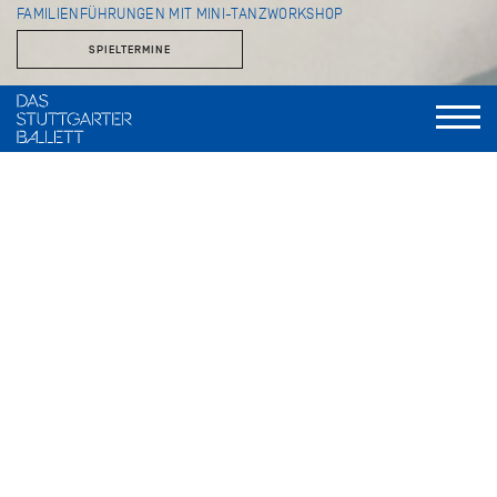
FAMILIENFÜHRUNGEN MIT MINI-TANZWORKSHOP
SPIELTERMINE
Einmal die Theaterräume betreten, die sonst dem Publikum
verborgen bleiben, und spielerisch Schritte aus großen
Handlungsballetten wie
Romeo und Julia
oder
Dornröschen
ausprobieren… Gemeinsam mit ihren Familien und geleitet
von der Ballettmeisterin für Kinder und Statisterie, Angelika
Bulfinsky, erleben Kinder bei den beliebten
Familienführungen, was es mit Bühnentanz und
Theaterzauber auf sich hat. Sie entdecken einen der größten
Theaterbetriebe weltweit mit seinen zahlreichen Werkstätten
wie der Kostümschneiderei, dem Theatermalsaal und dem
Kunstgewerbe. Beim anschließenden Tanzworkshop in den
Sälen, in denen auch die Profis des Stuttgarter Balletts
arbeiten, steht der Spaß an der Bewegung im Vordergrund.