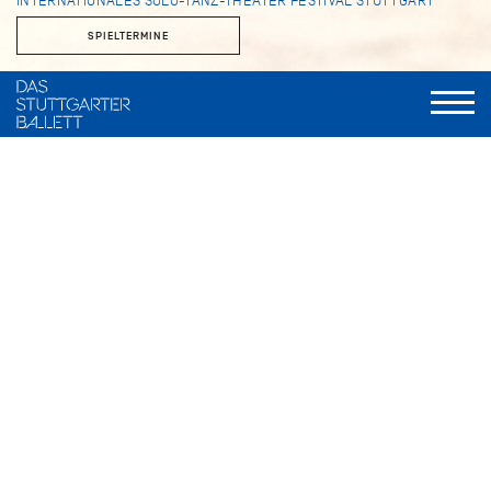
INTERNATIONALES SOLO-TANZ-THEATER FESTIVAL STUTTGART
SPIELTERMINE
Künstlerische Leitung
Marcelo Santos
Festivalleitung
Elly Walch
Dauer
90 Minuten (keine Pause)
Das Internationale Solo-Tanz-Theater Festival steht für die
kreative Kraft des zeitgenössischen Tanzes. Bei der Gala
präsentieren die Preisträger*innen ihre von einer
internationalen Jury ausgezeichneten Soli. Aus
unterschiedlichen Perspektiven setzen sich die jungen
Nachwuchstalente mit persönlichen Themen auseinander –