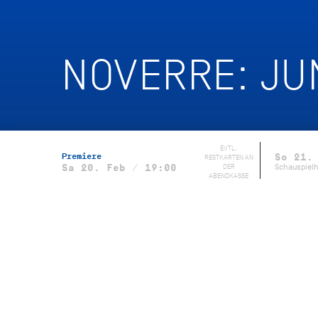
NOVERRE: J
EVTL.
Premiere
So 21.
RESTKARTEN AN
DER
Schauspiel
Sa 20. Feb / 19:00
ABENDKASSE
Im Schauspielhaus und im
Livestream