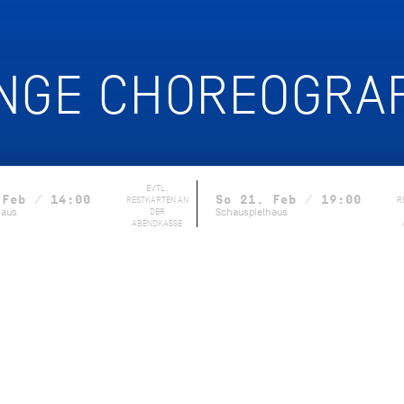
UNGE CHOREOGRA
EVTL.
 Feb / 14:00
So 21. Feb / 19:00
RESTKARTEN AN
R
haus
DER
Schauspielhaus
ABENDKASSE
Vorhang auf für die nächste Generation!
Noverre: Junge Cho
Nachwuchstalenten die Bühne, um ihre ersten eigenen Werk
Tänzer*innen aus der Compagnie sowie ausgewählte Gäste a
die Gelegenheit, um zu experimentieren und ihre eigenen I
begrenzten Mitteln, ohne Erfolgsdruck, dafür mit umso meh
entstehen die Stücke, die von ganz eigenen Handschriften 