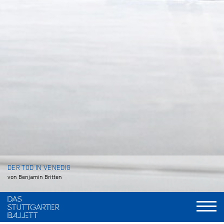
DER TOD IN VENEDIG
von Benjamin Britten
Dauer