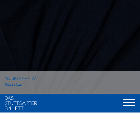
MIZUKI AMEMIYA
Solistin
VITA
Mizuki Amemiya wurde im japanischen Tokyo geboren. Ihre
Ballettausbildung begann sie an der privaten Schule Hattori