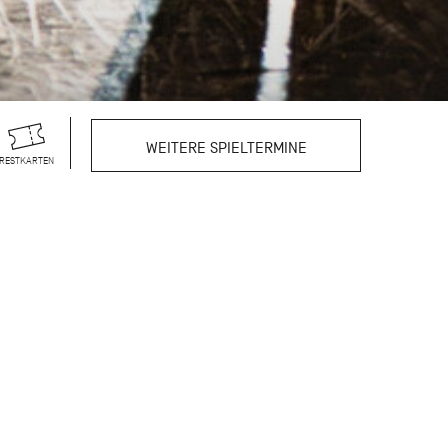
WEITERE SPIELTERMINE
RESTKARTEN
de er für seine
bekannten kurzen Werke
us. Zum Auftakt dieses
n getanzten Stücke
rafen, der die
*innen und ist zugleich
ierkonzert sind den
 Birgit Keil, Marcia