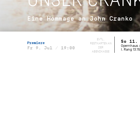
Eine Hommage an John Cranko
EVTL.
So 11.
Premiere
RESTKARTEN AN
Opernhaus /
DER
Fr 9. Jul / 19:00
I. Rang 13:15
ABENDKASSE
Musikalische Leitung
Wolfgang Heinz, Staatsorchester
Stuttgart
Initialen R.B.M.E.
Choreografie
John Cranko
Musik