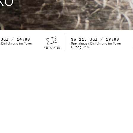
 Jul / 14:00
So 11. Jul / 19:00
 Einführung im Foyer
Opernhaus / Einführung im Foyer
I. Rang 18:15
RESTKARTEN
2027 wäre John Cranko 100 Jahre alt geworden. Berühmt wur
bewegenden Handlungsballette, doch auch seine weniger 
lösen große Emotionen auf der Bühne und beim Publikum a
Jubiläums bringt das Stuttgarter Ballett einige dieser selte
zurück auf die Bühne – aus tiefer Liebe zu unserem Choreog
Compagnie gegründet und fundamental geprägt hat.
Initialen R.B.M.E.
war Crankos Verbeugung vor seinen Tänzer
sein Vermächtnis. Die vier Sätze von Johannes Brahms’ Klav
Persönlichkeiten der Urbesetzung gewidmet: Richard Cragun,