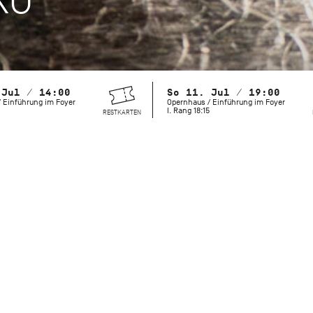
 Jul / 14:00
So 11. Jul / 19:00
 Einführung im Foyer
Opernhaus / Einführung im Foyer
I. Rang 18:15
RESTKARTEN
2027 wäre John Cranko 100 Jahre alt geworden. Berühmt wur
bewegenden Handlungsballette, doch auch seine weniger 
lösen große Emotionen auf der Bühne und beim Publikum a
Jubiläums bringt das Stuttgarter Ballett einige dieser selte
zurück auf die Bühne – aus tiefer Liebe zu unserem Choreog
Compagnie gegründet und fundamental geprägt hat.
Initialen R.B.M.E.
war Crankos Verbeugung vor seinen Tänzer
sein Vermächtnis. Die vier Sätze von Johannes Brahms’ Klav
Persönlichkeiten der Urbesetzung gewidmet: Richard Cragun,