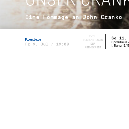
Eine Hommage an John Cranko
EVTL.
So 11.
Premiere
RESTKARTEN AN
Opernhaus /
DER
Fr 9. Jul / 19:00
I. Rang 13:15
ABENDKASSE
Musikalische Leitung
Wolfgang Heinz, Staatsorchester
Stuttgart
Initialen R.B.M.E.
Choreografie
John Cranko
Musik