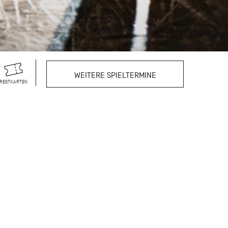
WEITERE SPIELTERMINE
RESTKARTEN
de er für seine
bekannten kurzen Werke
us. Zum Auftakt dieses
n getanzten Stücke
rafen, der die
*innen und ist zugleich
ierkonzert sind den
 Birgit Keil, Marcia