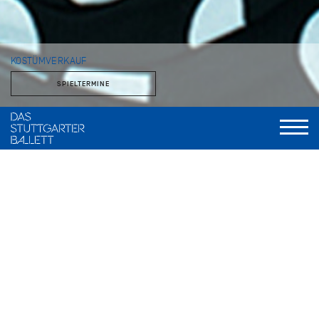
KOSTÜMVERKAUF
SPIELTERMINE
Im theatereigenen Fundusladen stehen Kostüme, Stoffe und
Accessoires zum Verkauf. Das Angebot verändert sich über
das Jahr, je nachdem, was der Fundus entbehren kann.
Kostümverkauf im Zentrallager der Staatstheater
Stuttgart
Zuckerfabrik 19, 70376 Stuttgart Bad Cannstatt
Anfahrt: U12, Bus 56, Haltestelle Bottroper Straße