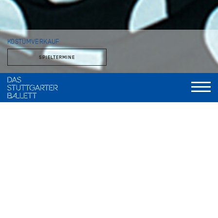
KOSTÜMVERKAUF
SPIELTERMINE
Im theatereigenen Fundusladen stehen Kostüme, Stoffe und
Accessoires zum Verkauf. Das Angebot verändert sich über
das Jahr, je nachdem, was der Fundus entbehren kann.
Kostümverkauf im Zentrallager der Staatstheater
Stuttgart
Zuckerfabrik 19, 70376 Stuttgart Bad Cannstatt
Anfahrt: U12, Bus 56, Haltestelle Bottroper Straße