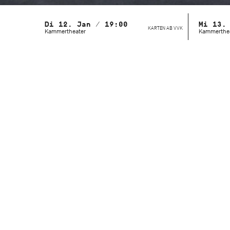
Di 12. Jan / 19:00
Mi 13.
KARTEN AB VVK
Kammertheater
Kammerthe
Mit dem Stuttgarter Ballett und der
John Cranko Schule