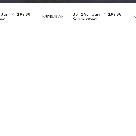
 Jan / 19:00
Do 14. Jan / 19:00
KARTEN AB VVK
K
ater
Kammertheater
Bei Blick hinter die Kulissen zeigt sich das Stuttgarter Ballet
sonst selten zu sehen ist: ungeschminkt, nahbar und mitten
Arbeit. Im intimen Rahmen des Kammertheaters kann das P
Tänzer*innen und Ballettmeister*innen Schritt für Schritt 
Rollendarstellung feilen. Dramaturgin Lucy Van Cleef moderi
verbindet das Geschehen auf der Bühne mit Hintergrundwis
Geschichte, Alltagspraxis und künstlerische Details werden
verständlich. Auch die jungen Talente der John Cranko Schul
Programms. An zwei Terminen kann man beobachten, was si
lernen – und wie sie auf ihre professionelle Bühnenkarriere 