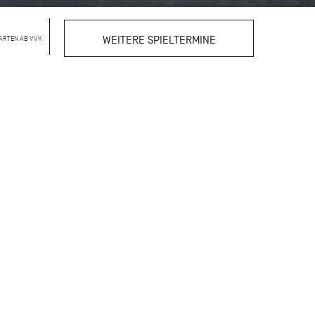
ARTEN AB VVK
WEITERE SPIELTERMINE
t von einer Seite, die
 in der täglichen
ublikum erleben, wie
an Technik, Ausdruck und
ert die Einblicke und
sen:
 so greifbar und
e sind Teil des
e in ihrer Ausbildung
hinarbeiten.