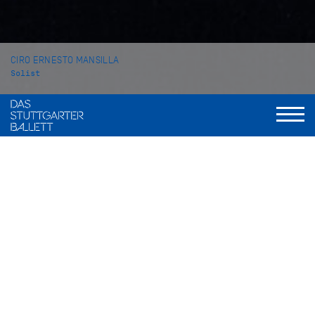
CIRO ERNESTO MANSILLA
Solist
VITA
Ciro Ernesto Mansilla wurde in Argentinien geboren und
begann seine Ballettausbildung an der Schule für Musik und
Theater Constancio Carmino in Paraná, wo er bei Susana
Gomes studierte. 2010, aufgrund eines Stipendiums,
wechselte er zur Asociación Arte y Cultura in Buenos Aires.
Darüber hinaus besuchte er die Ballettschule des Teatro
Colón (Instituto Superior de Arte) in Buenos Aires und machte
dort 2012 seinen Abschluss.
Im Jahr 2008 gewann er die Gold Medaille bei dem