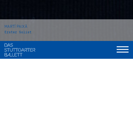
MARTÍ PAIXÀ
Erster Solist
VITA
Martí Paixà wurde in Reus, Katalonien, Spanien geboren und
wuchs in Montbrió del Camp auf. Von 2008 bis 2011 nahm er
Unterricht an einer privaten Ballettschule in seiner
Heimatstadt, bevor er dank eines Stipendiums 2011 an die
John Cranko Schule Stuttgart wechselte, wo er 2014 seinen
Abschluss machte.
In der Spielzeit 2014/15 wurde Martí Paixà Eleve beim
Stuttgarter Ballett. Mit Beginn des Jahres 2016 wurde er zum
Halbsolisten befördert, mit Beginn der Spielzeit 2017/18 tanzte