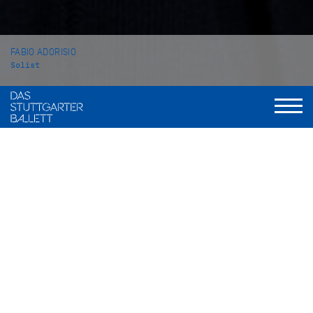
FABIO ADORISIO
Solist
VITA
Fabio Adorisio wurde in Cirie, Italien geboren. Zunächst
nahm er Ballettunterricht an der privaten Ballettschule
Academia danza Spettacolo in Ivrea. Im Jahr 2009 wechselte
er an die Ballettschule des Balletto di Toscana in Florenz,
bevor er im Jahr 2011 an die John Cranko Schule nach
Stuttgart kam. Dort machte er 2013 seinen Abschluss.
In der Spielzeit 2013/14 wurde Fabio Adorisio Eleve beim
Stuttgarter Ballett, eine Spielzeit später wurde er ins Corps de