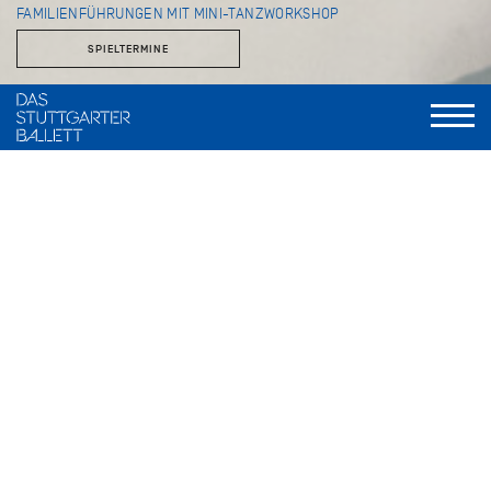
FAMILIENFÜHRUNGEN MIT MINI-TANZWORKSHOP
SPIELTERMINE
Einmal die Theaterräume betreten, die sonst dem Publikum
verborgen bleiben, und spielerisch Schritte aus großen
Handlungsballetten wie
Romeo und Julia
oder
Dornröschen
ausprobieren… Gemeinsam mit ihren Familien und geleitet
von der Ballettmeisterin für Kinder und Statisterie, Angelika
Bulfinsky, erleben Kinder bei den beliebten
Familienführungen, was es mit Bühnentanz und
Theaterzauber auf sich hat. Sie entdecken einen der größten
Theaterbetriebe weltweit mit seinen zahlreichen Werkstätten
wie der Kostümschneiderei, dem Theatermalsaal und dem
Kunstgewerbe. Beim anschließenden Tanzworkshop in den
Sälen, in denen auch die Profis des Stuttgarter Balletts
arbeiten, steht der Spaß an der Bewegung im Vordergrund.